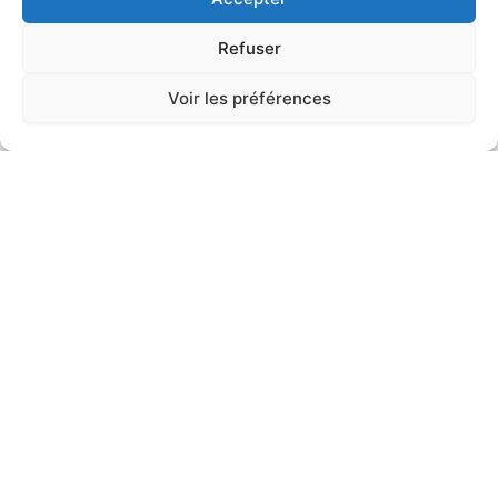
Refuser
Voir les préférences
Contacter notre bureau d'étude
Un engagement, une
signature,
un art du paysage